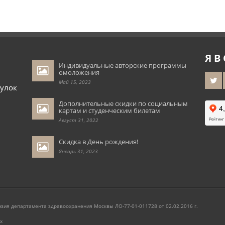
Я В
Индивидуальные авторские программы
омоложения
Май 15, 2023
еулок
Дополнительные скидки по социальным
картам и студенческим билетам
Август 31, 2022
Скидка в День рождения!
Январь 31, 2023
зия департамента здравоохранения Москвы ЛО-77-01-011728 от 02.02.2016 г.
х