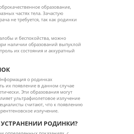
доброкачественное образование,
азных частях тела. Зачастую
ача не требуется, так как родинки
жалобы и беспокойства, можно
 при наличии образований выпуклой
троль их состояния и аккуратный
НОК
 Информация о родинках
ть их появление в данном случае
етически. Эти образования могут
 влияет ультрафиолетовое излучение
ециалисты считают, что к появлению
 рентгеновское излучение.
 УСТРАНЕНИИ РОДИНКИ?
и определенных показаниях, с