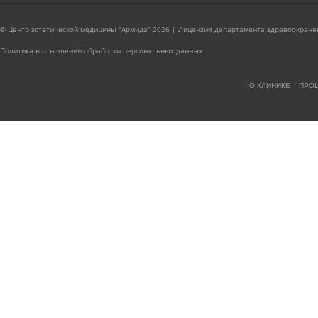
© Центр эстетической медицины "Армида" 2026 | Лицензия департамента здравоохранен
Политика в отношении обработки персональных данных
О КЛИНИКЕ
ПРО