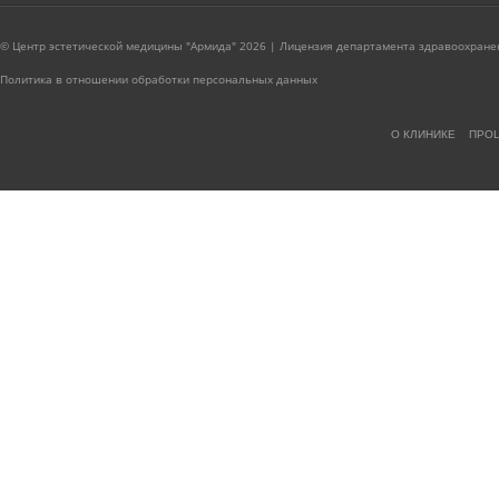
© Центр эстетической медицины "Армида" 2026 | Лицензия департамента здравоохранен
Политика в отношении обработки персональных данных
О КЛИНИКЕ
ПРО