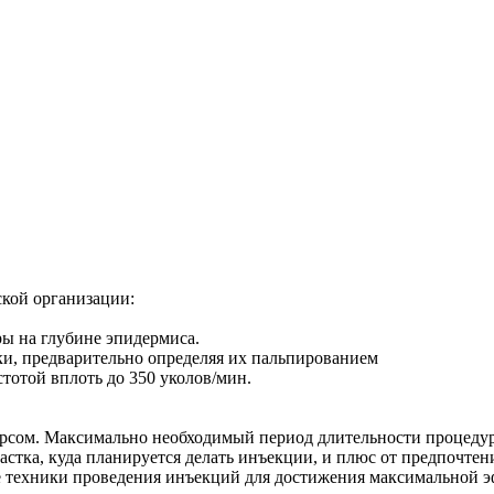
ской организации:
ры на глубине эпидермиса.
ки, предварительно определяя их пальпированием
тотой вплоть до 350 уколов/мин.
рсом. Максимально необходимый период длительности процедур
частка, куда планируется делать инъекции, и плюс от предпочте
 техники проведения инъекций для достижения максимальной э