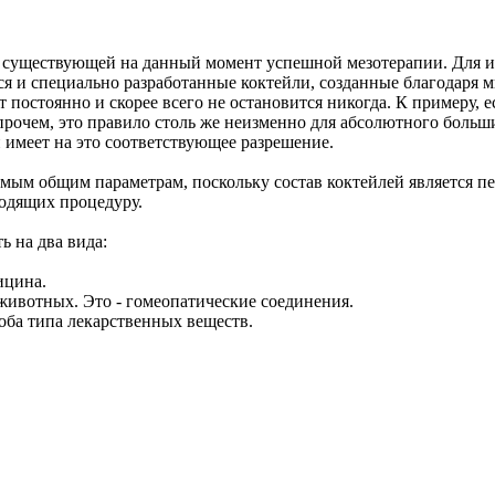
в существующей на данный момент успешной мезотерапии. Для 
я и специально разработанные коктейли, созданные благодаря 
 постоянно и скорее всего не остановится никогда. К примеру, 
прочем, это правило столь же неизменно для абсолютного боль
 имеет на это соответствующее разрешение.
мым общим параметрам, поскольку состав коктейлей является пе
одящих процедуру.
ь на два вида:
ицина.
животных. Это - гомеопатические соединения.
оба типа лекарственных веществ.