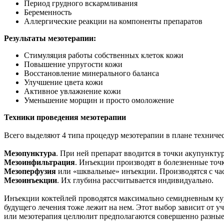
Период грудного вскармливания
Беременность
Аллергические реакции на компоненты препаратов
Результаты мезотерапии:
Стимуляция работы собственных клеток кожи
Повышение упругости кожи
Восстановление минерального баланса
Улучшение цвета кожи
Активное увлажнение кожи
Уменьшение морщин и просто омоложение
Техники проведения мезотерапии
Всего выделяют 4 типа процедур мезотерапии в плане техниче
Мезопунктура
. При ней препарат вводится в точки акупункту
Мезоинфильтрация
. Инъекции производят в болезненные точ
Мезоперфузия
или «шквальные» инъекции. Производятся с час
Мезоинъекции
. Их глубина рассчитывается индивидуально.
Инъекции коктейлей проводятся максимально семидневным ку
будущего лечения тоже лежит на нем. Этот выбор зависит от у
или мезотерапия целлюлит предполагаются совершенно разные