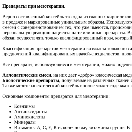
Препараты при мезотерапии
.
Верно составленный коктейль это одна из главных кирпичико
в продаже и маркированные уникальным образом. Используютс
смесей с совершенствованием тех, что уже имеются, происходит
персональную реакцию пациента на те или иные препараты. В
обязан осуществлять только квалифицированный врач, который
Классификация препаратов мезотерапии возможна только по са
предпочтений квалифицированных врачей-специалистов, пров
Все препараты, использующиеся в мезотерапии, можно поделит
Аллопатические смеси
, на них дает «добро» классическая мед
Биологические препараты
, получаемые из различных тканей 
Также мезотерапевтический коктейль вполне может содержать 
Основные компоненты препаратов для мезотерапии:
Коэнзимы
Антиоксиданты
Аминокислоты
Минералы
Витамины А, С, Е, К и, конечно же, витамины группы В