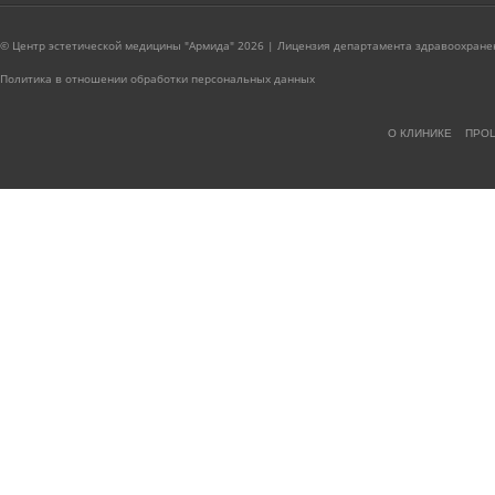
© Центр эстетической медицины "Армида" 2026 | Лицензия департамента здравоохранен
Политика в отношении обработки персональных данных
О КЛИНИКЕ
ПРО