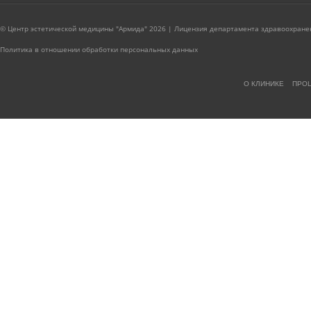
© Центр эстетической медицины "Армида" 2026 | Лицензия департамента здравоохранен
Политика в отношении обработки персональных данных
О КЛИНИКЕ
ПРО