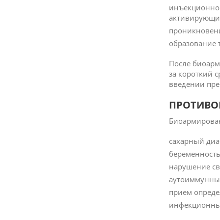
инъекционное
активирующим
проникновени
образование 
После биоарм
за короткий 
введении пре
ПРОТИВО
Биоармирован
сахарный диа
беременность
нарушение св
аутоиммунные
прием опреде
инфекционные