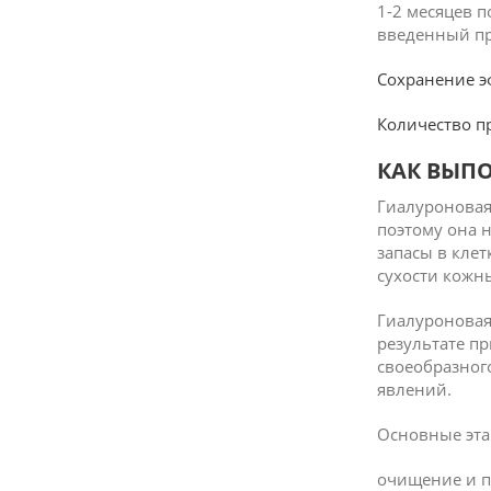
1-2 месяцев 
введенный пр
Сохранение эф
Количество пр
КАК ВЫП
Гиалуроновая
поэтому она 
запасы в кле
сухости кожн
Гиалуроновая
результате п
своеобразног
явлений.
Основные эта
очищение и п