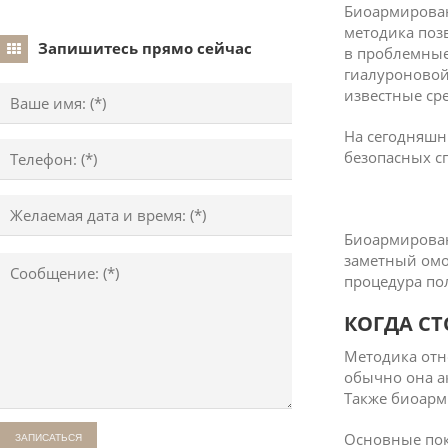
Биоармирован
методика поз
Запишитесь прямо сейчас
в проблемные
гиалуроновой
известные ср
На сегодняшн
безопасных с
Биоармирован
заметный омо
процедура по
КОГДА С
Методика отн
обычно она а
Также биоарм
Основные пок