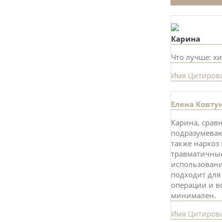
Карина
Что лучше: х
Имя
Цитиров
Елена Ковту
Карина, cрав
подразумеваю
также наркоз
травматичные,
использовани
подходит для
операции и в
минимален.
Имя
Цитиров