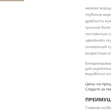
мелкие морщ
глубокие мор
дряблость ко
тусклый боле
постоянные с
«двойной» по
сниженный ту
возрастные и
Биоармирован
для укреплен
выработки кол
Цены на проц
Следите за т
ПРЕИМУЩ
Главная особ