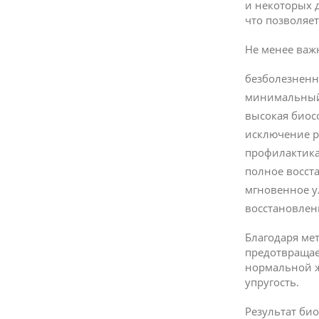
и некоторых 
что позволяе
Не менее важ
безболезненн
минимальный
высокая биос
исключение р
профилактика
полное восст
мгновенное у
восстановлени
Благодаря ме
предотвращае
нормальной ж
упругость.
Результат би