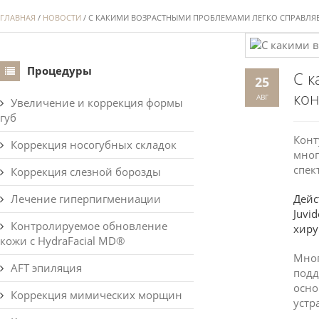
ГЛАВНАЯ
/
НОВОСТИ
/ С КАКИМИ ВОЗРАСТНЫМИ ПРОБЛЕМАМИ ЛЕГКО СПРАВЛЯЕ
Процедуры
С к
25
кон
АВГ
Увеличение и коррекция формы
губ
Конт
Коррекция носогубных складок
мног
спек
Коррекция слезной борозды
Лечение гиперпигмениации
Дейс
Juvi
Контролируемое обновление
хиру
кожи с HydraFacial MD®
Мног
AFT эпиляция
подд
осно
Коррекция мимических морщин
устр