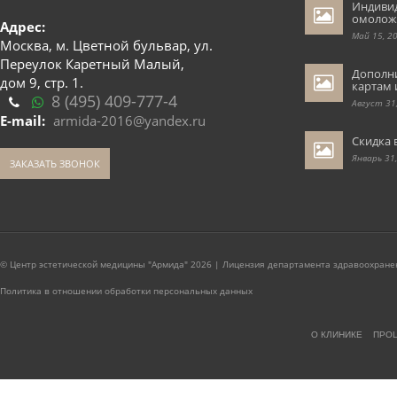
Индиви
омолож
Адрес:
Май 15, 2
Москва, м. Цветной бульвар, ул.
Переулок Каретный Малый,
Дополн
дом 9, стр. 1.
картам 
8 (495) 409-777-4
Август 31
E-mail:
armida-2016@yandex.ru
Скидка 
Январь 31
ЗАКАЗАТЬ ЗВОНОК
© Центр эстетической медицины "Армида" 2026 | Лицензия департамента здравоохранен
Политика в отношении обработки персональных данных
О КЛИНИКЕ
ПРО