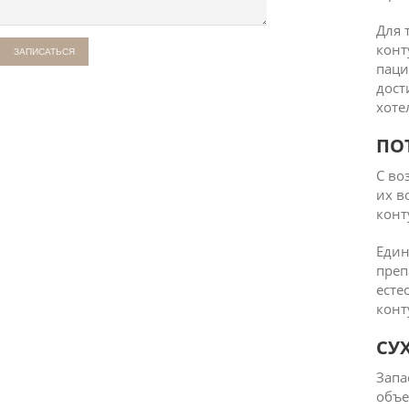
Для 
конт
паци
дост
хоте
ПО
С во
их в
конт
Един
преп
есте
конт
СУ
Запа
объе