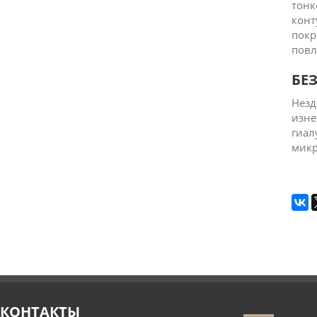
тонк
конт
покр
повл
БЕ
Незд
изне
гиал
микр
КОНТАКТЫ