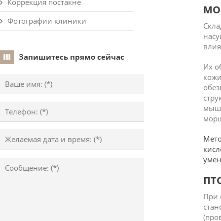
Коррекция постакне
МО
Фотографии клиники
Скла
насу
влия
Запишитесь прямо сейчас
Их о
кожи
обез
стру
мышц
мор
Мето
кисл
умен
ПТ
При 
стан
(про