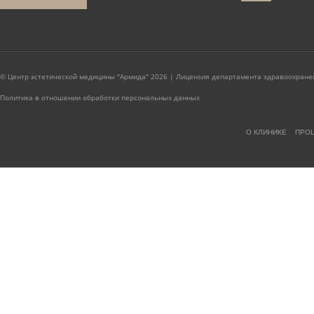
© Центр эстетической медицины "Армида" 2026 | Лицензия департамента здравоохранен
Политика в отношении обработки персональных данных
О КЛИНИКЕ
ПРО