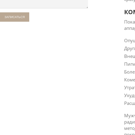
КО
Пока
аппа
Опущ
Друг
Внеш
Пигм
Боле
Коме
Утра
Ухуд
Расш
Мужч
ради
мето
покр