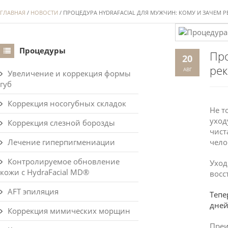
ГЛАВНАЯ
/
НОВОСТИ
/ ПРОЦЕДУРА HYDRAFACIAL ДЛЯ МУЖЧИН: КОМУ И ЗАЧЕМ 
Процедуры
Про
20
рек
АВГ
Увеличение и коррекция формы
губ
Коррекция носогубных складок
Не т
уход
Коррекция слезной борозды
чист
Лечение гиперпигмениации
чело
Контролируемое обновление
Уход
кожи с HydraFacial MD®
восс
AFT эпиляция
Тепе
дней
Коррекция мимических морщин
Преи