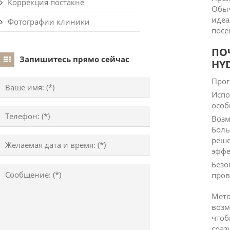
Коррекция постакне
Обыч
идеа
Фотографии клиники
посе
ПО
Запишитесь прямо сейчас
HY
Прог
Испо
особ
Возм
Боль
реше
эффе
Безо
пров
Мето
возм
чтоб
сразу