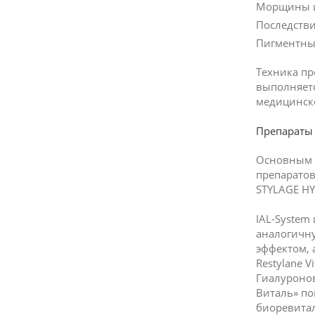
Морщины и
Последств
Пигментные
Техника пр
выполняет
медицинск
Препараты
Основным 
препаратов 
STYLAGE HY
IAL-System
аналогичну
эффектом, 
Restylane V
Гиалуронов
Виталь» по
биоревитал