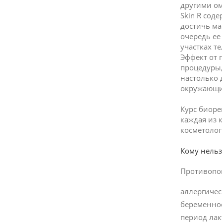
другими о
Skin R сод
достичь ма
очередь ее
участках те
Эффект от 
процедуры,
настолько 
окружающи
Курс биоре
каждая из 
косметолог
Кому нельз
Противопок
аллергичес
беременно
период ла