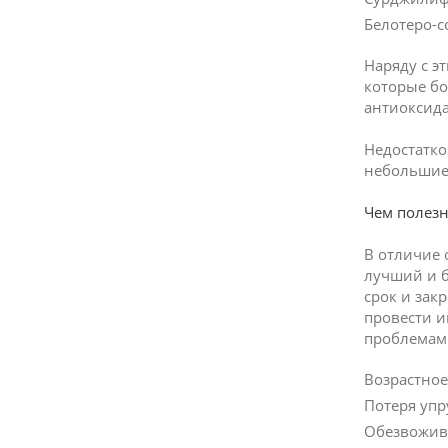
Белотеро-с
Наряду с э
которые б
антиоксид
Недостатко
небольшие 
Чем полезн
В отличие 
лучший и б
срок и зак
провести и
проблемам
Возрастное
Потеря упр
Обезвожива