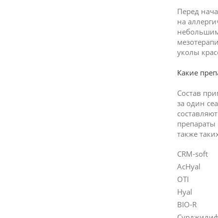
Перед нача
на аллерги
небольшим 
мезотерапи
уколы крас
Какие преп
Состав пр
за один се
составляют
препараты ф
также таки
CRM-soft
AcHyal
OTI
Hyal
BIO-R
Сурджилиф