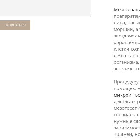
Мезотерап
препаратам
лица, нас
морщин, а 
звездочек 
хорошее кр
клетки ко
лечат так
организма,
эстетическ
Процедуру
помощью н
микроинъ
декольте, 
мезотерап
специально
нужные сло
зависимост
10 дней, н