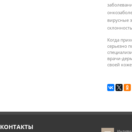
заболеван
онкозабол
вирусные 
склонность
Когда прих
серьезно п
специализ
врачи-дерм
своей коже
КОНТАКТЫ
Индиви