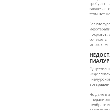
требует на
заключаетс
этом нет н
Без гиалур
мезотерап
покровов, 
сочетается
многокомп
НЕДОСТ
ГИАЛУ
Существенн
недолговеч
Гиалуронов
возвращени
Но даже в 
операцион
необратимы
вернуться 