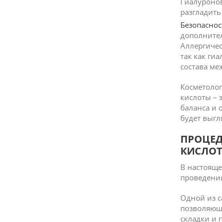
Гиалуронов
разгладить
Безопаснос
дополнител
Аллергичес
так как ги
состава ме
Косметоло
кислоты – 
баланса и 
будет выгл
ПРОЦЕД
КИСЛО
В настояще
проведени
Одной из с
позволяющ
складки и 