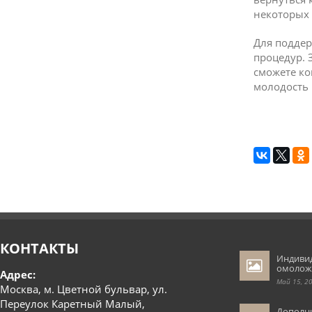
некоторых 
Для подде
процедур. 
сможете ко
молодость 
КОНТАКТЫ
Индиви
омолож
Адрес:
Май 15, 2
Москва, м. Цветной бульвар, ул.
Переулок Каретный Малый,
Дополн