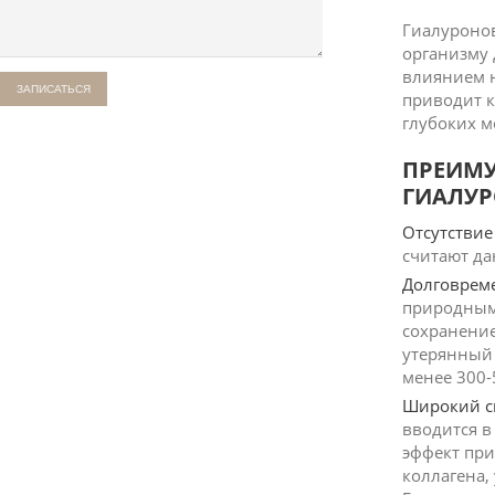
Гиалуронов
организму 
влиянием н
приводит 
глубоких 
ПРЕИМУ
ГИАЛУ
Отсутствие
считают да
Долговрем
природным 
сохранение
утерянный
менее 300-
Широкий с
вводится в
эффект при
коллагена,